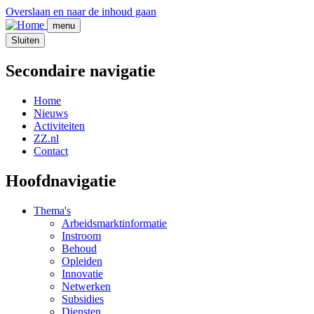
Overslaan en naar de inhoud gaan
menu
Sluiten
Secondaire navigatie
Home
Nieuws
Activiteiten
ZZ.nl
Contact
Hoofdnavigatie
Thema's
Arbeidsmarktinformatie
Instroom
Behoud
Opleiden
Innovatie
Netwerken
Subsidies
Diensten